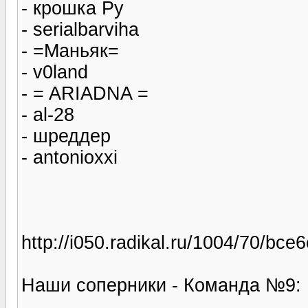
- крошка Ру
- serialbarviha
- =Маньяк=
- v0land
- = ARIADNA =
- al-28
- шреддер
- antonioxxi
http://i050.radikal.ru/1004/70/bce6
Наши соперники - Команда №9: