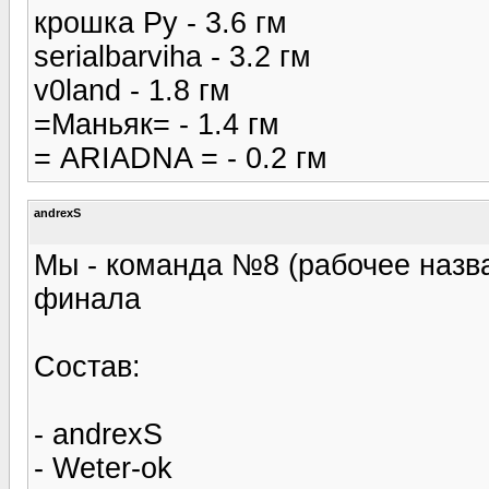
крошка Ру - 3.6 гм
serialbarviha - 3.2 гм
v0land - 1.8 гм
=Маньяк= - 1.4 гм
= ARIADNA = - 0.2 гм
andrexS
Мы - команда №8 (рабочее назва
финала
Состав:
- andrexS
- Weter-ok