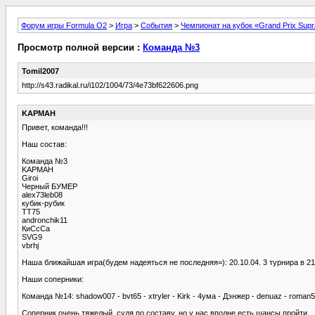
Форум игры Formula O2
>
Игра
>
События
>
Чемпионат на кубок «Grand Prix Sup
Просмотр полной версии :
Команда №3
Tomil2007
http://s43.radikal.ru/i102/1004/73/4e73bf622606.png
KAPMAH
Привет, команда!!!
Наш состав:
Команда №3
KAPMAH
Giroi
Черный БУМЕР
alex73leb08
кубик-рубик
TT75
andronchik11
КиСсСа
SVG9
vbrhj
Наша ближайшая игра(будем надеяться не последняя=): 20.10.04. 3 турнира в 21-
Наши соперники:
Команда №14: shadow007 - bvt65 - xtryler - Kirk - 4ума - Дэнжер - denuaz - roman5
Соперник очень тяжелый, судя по составу, но у нас вполне есть шансы пройти.