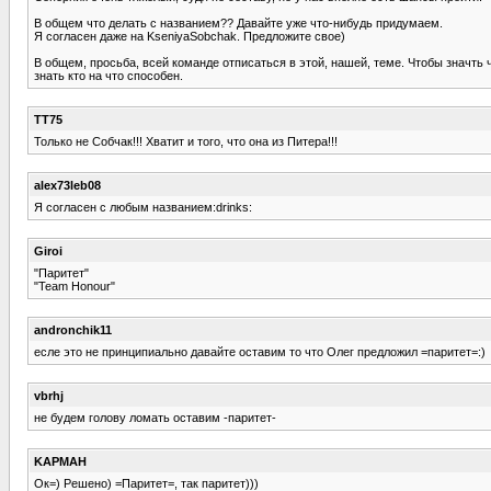
В общем что делать с названием?? Давайте уже что-нибудь придумаем.
Я согласен даже на KseniyaSobchak. Предложите свое)
В общем, просьба, всей команде отписаться в этой, нашей, теме. Чтобы значть ч
знать кто на что способен.
TT75
Только не Собчак!!! Хватит и того, что она из Питера!!!
alex73leb08
Я согласен с любым названием:drinks:
Giroi
"Паритет"
"Team Honour"
andronchik11
есле это не принципиально давайте оставим то что Олег предложил =паритет=:)
vbrhj
не будем голову ломать оставим -паритет-
KAPMAH
Ок=) Решено) =Паритет=, так паритет)))