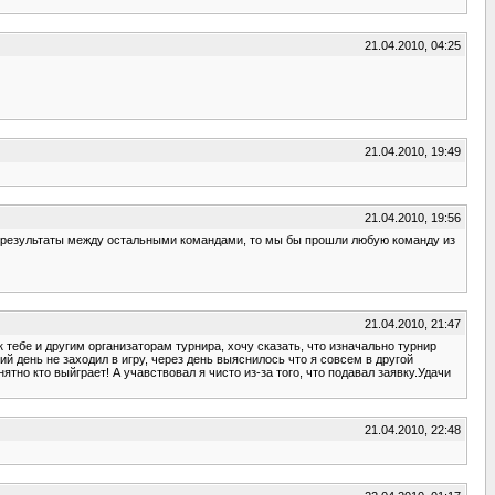
21.04.2010, 04:25
21.04.2010, 19:49
21.04.2010, 19:56
ть результаты между остальными командами, то мы бы прошли любую команду из
21.04.2010, 21:47
 тебе и другим организаторам турнира, хочу сказать, что изначально турнир
й день не заходил в игру, через день выяснилось что я совсем в другой
тно кто выйграет! А учавствовал я чисто из-за того, что подавал заявку.Удачи
21.04.2010, 22:48