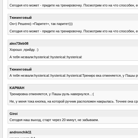
Сегодня кто может - придите на тренировочку. Посмотрим кто на что способен, е
Тюнинговый
Ок=) Решено) =Паритет=, так паритет)))
Сегодня кто может - придите на тренировочку. Посмотрим кто на что способен, е
alex73leb08
Хорошо ,прийду. :)
А тебя незвали:hysterical::hysterical::hysterical:
Тюнинговый
А тебя незвали:hysterical::hysterical::hysterical:Трениро вка отменяется, у Пашы р
KAPMAH
Тренировка отменяется, у Пашы руль навернулся...:(
Не, у меня тока кнопка, на которой ручник расположен накрылась. Точнее она ср
Giroi
Сегодня наш выход, старт через 20 минут, не забываем.
andronchik11