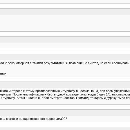
полне закономерная с такими результатами. Я пока еще не считал, но если сравнива
ания.
якого интереса к этому противостоянию и турниру в целом! Паша, при всем уважении к
рнули. После квалификации я был в одной команде, знал когда будет 1/8, на следующи
 турниру. В том числе и я. Если смотреть составы команд, то сдесь и дураку было поня
го, а может и не единственного персонажа???