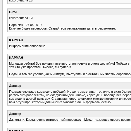
кокого числа 1\4
Giroi
кокого числа 1\4
Пара №4 - 27.04.2010
Если не будет переносов. Старайтесь отслеживать даты в регламенте.
KAPMAH
Информация обновлена.
KAPMAH
Молодцы ребята! Все пришли, все выступили очень и очень достойно! Победа в
тех что уже проехали. Кисска, ты супер!!!
Надо на том же уровне(как минимум) выступить и в остальных частях соревнов
Дэнжер
Поздравляю вашу команду с победой! Но хочу заметить, что лично я ехал без вс
регламентировался так, на следующий день иначе, через день вообще всё переве
команде, в другой день еду. С вашими перестановками многие потеряли интерес к
вам в турнире, который для многих оказался лишь формальностью...
Дэнжер
Да, кстати, Кисса, очень интерестный персонаж!!! Может назовешь своего перво