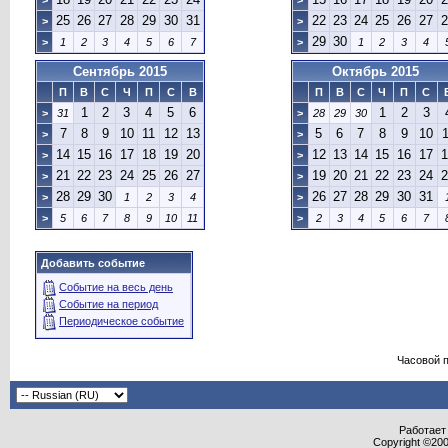
>
>
25
26
27
28
29
30
31
22
23
24
25
26
27
2
>
>
29
30
>
1
2
3
4
5
6
7
>
1
2
3
4
Сентябрь 2015
Октябрь 2015
П
В
С
Ч
П
С
В
П
В
С
Ч
П
С
1
2
3
4
5
6
1
2
3
>
31
>
28
29
30
7
8
9
10
11
12
13
5
6
7
8
9
10
1
>
>
14
15
16
17
18
19
20
12
13
14
15
16
17
1
>
>
21
22
23
24
25
26
27
19
20
21
22
23
24
2
>
>
28
29
30
26
27
28
29
30
31
>
1
2
3
4
>
>
5
6
7
8
9
10
11
>
2
3
4
5
6
7
Добавить событие
Событие на весь день
Событие на период
Периодическое событие
Часовой 
Работает 
Copyright ©2000