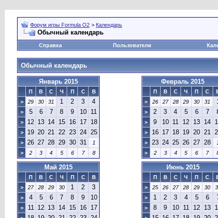
Форум игры Formula O2
>
Календарь
Обычный календарь
Справка
Пользователи
Кал
Обычный календарь
Январь 2015
Февраль 2015
П
В
С
Ч
П
С
В
П
В
С
Ч
П
С
1
2
3
4
>
29
30
31
>
26
27
28
29
30
31
5
6
7
8
9
10
11
2
3
4
5
6
7
>
>
12
13
14
15
16
17
18
9
10
11
12
13
14
1
>
>
19
20
21
22
23
24
25
16
17
18
19
20
21
2
>
>
26
27
28
29
30
31
23
24
25
26
27
28
>
1
>
>
2
3
4
5
6
7
8
>
2
3
4
5
6
7
Май 2015
Июнь 2015
П
В
С
Ч
П
С
В
П
В
С
Ч
П
С
1
2
3
>
27
28
29
30
>
25
26
27
28
29
30
3
4
5
6
7
8
9
10
1
2
3
4
5
6
>
>
11
12
13
14
15
16
17
8
9
10
11
12
13
1
>
>
18
19
20
21
22
23
24
15
16
17
18
19
20
2