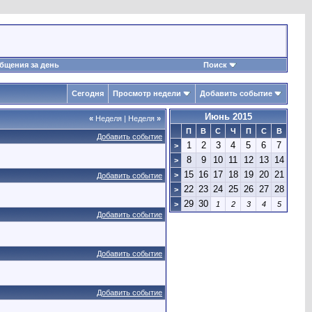
бщения за день
Поиск
Сегодня
Просмотр недели
Добавить событие
Июнь 2015
«
Неделя
|
Неделя
»
П
В
С
Ч
П
С
В
Добавить событие
1
2
3
4
5
6
7
>
8
9
10
11
12
13
14
>
15
16
17
18
19
20
21
>
Добавить событие
22
23
24
25
26
27
28
>
29
30
>
1
2
3
4
5
Добавить событие
Добавить событие
Добавить событие