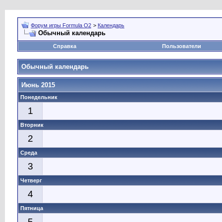
Форум игры Formula O2
>
Календарь
Обычный календарь
Справка
Пользователи
Обычный календарь
Июнь 2015
Понедельник
1
Вторник
2
Среда
3
Четверг
4
Пятница
5