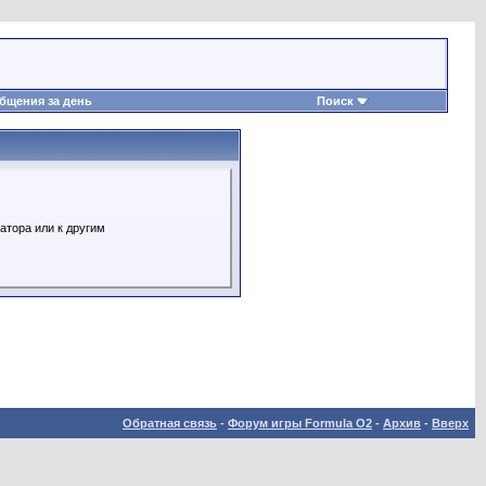
бщения за день
Поиск
атора или к другим
Обратная связь
-
Форум игры Formula O2
-
Архив
-
Вверх