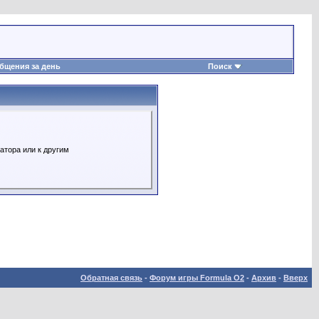
бщения за день
Поиск
атора или к другим
Обратная связь
-
Форум игры Formula O2
-
Архив
-
Вверх