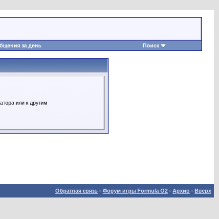
бщения за день
Поиск
атора или к другим
Обратная связь
-
Форум игры Formula O2
-
Архив
-
Вверх