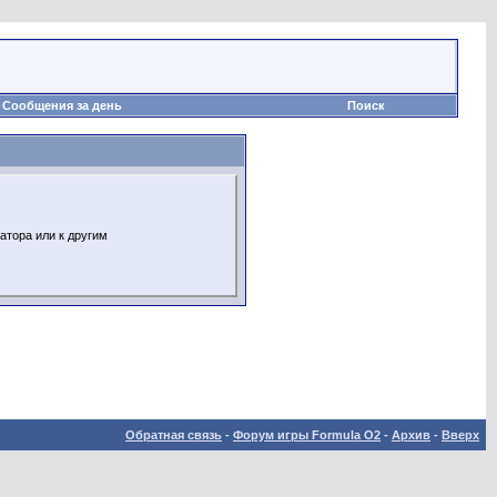
Сообщения за день
Поиск
атора или к другим
Обратная связь
-
Форум игры Formula O2
-
Архив
-
Вверх