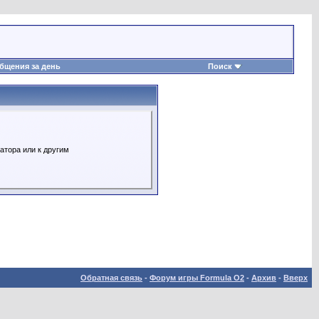
бщения за день
Поиск
атора или к другим
Обратная связь
-
Форум игры Formula O2
-
Архив
-
Вверх