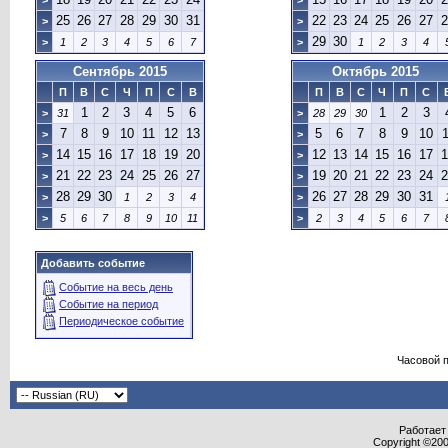
>
>
25
26
27
28
29
30
31
22
23
24
25
26
27
2
>
>
29
30
>
1
2
3
4
5
6
7
>
1
2
3
4
Сентябрь 2015
Октябрь 2015
П
В
С
Ч
П
С
В
П
В
С
Ч
П
С
1
2
3
4
5
6
1
2
3
>
31
>
28
29
30
7
8
9
10
11
12
13
5
6
7
8
9
10
1
>
>
14
15
16
17
18
19
20
12
13
14
15
16
17
1
>
>
21
22
23
24
25
26
27
19
20
21
22
23
24
2
>
>
28
29
30
26
27
28
29
30
31
>
1
2
3
4
>
>
5
6
7
8
9
10
11
>
2
3
4
5
6
7
Добавить событие
Событие на весь день
Событие на период
Периодическое событие
Часовой 
Работает 
Copyright ©2000