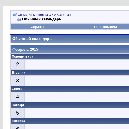
Форум игры Formula O2
>
Календарь
Обычный календарь
Справка
Пользователи
Обычный календарь
Февраль 2015
Понедельник
2
Вторник
3
Среда
4
Четверг
5
Пятница
6