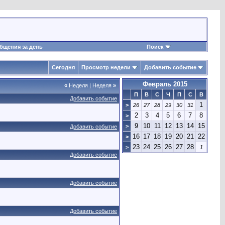
бщения за день
Поиск
Сегодня
Просмотр недели
Добавить событие
Февраль 2015
«
Неделя
|
Неделя
»
П
В
С
Ч
П
С
В
Добавить событие
1
>
26
27
28
29
30
31
2
3
4
5
6
7
8
>
9
10
11
12
13
14
15
>
Добавить событие
16
17
18
19
20
21
22
>
23
24
25
26
27
28
>
1
Добавить событие
Добавить событие
Добавить событие