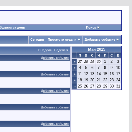
бщения за день
Поиск
Сегодня
Просмотр недели
Добавить событие
Май 2015
«
Неделя
|
Неделя
»
П
В
С
Ч
П
С
В
Добавить событие
1
2
3
>
27
28
29
30
4
5
6
7
8
9
10
>
11
12
13
14
15
16
17
>
Добавить событие
18
19
20
21
22
23
24
>
25
26
27
28
29
30
31
>
Добавить событие
Добавить событие
Добавить событие