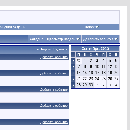
бщения за день
Поиск
Сегодня
Просмотр недели
Добавить событие
Сентябрь 2015
«
Неделя
|
Неделя
»
П
В
С
Ч
П
С
В
Добавить событие
1
2
3
4
5
6
>
31
7
8
9
10
11
12
13
>
14
15
16
17
18
19
20
>
Добавить событие
21
22
23
24
25
26
27
>
28
29
30
>
1
2
3
4
Добавить событие
Добавить событие
Добавить событие