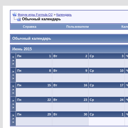
Форум игры Formula O2
>
Календарь
Обычный календарь
Справка
Пользователи
Кал
Обычный календарь
Июнь 2015
Пн
1
Вт
2
Ср
3
Ч
>
>
>
Пн
8
Вт
9
Ср
10
Ч
>
>
>
Пн
15
Вт
16
Ср
17
Ч
>
>
>
Пн
22
Вт
23
Ср
24
Ч
>
>
>
Пн
29
Вт
30
Ср
1
Ч
>
>
>