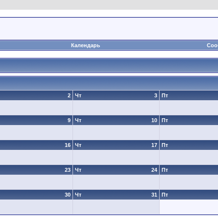
Календарь
Соо
2
Чт
3
Пт
9
Чт
10
Пт
16
Чт
17
Пт
23
Чт
24
Пт
30
Чт
31
Пт