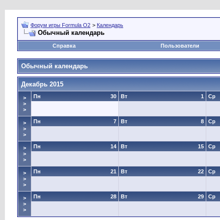
Форум игры Formula O2
>
Календарь
Обычный календарь
Справка
Пользователи
Обычный календарь
Декабрь 2015
Пн
30
Вт
1
Ср
>
>
>
Пн
7
Вт
8
Ср
>
>
>
Пн
14
Вт
15
Ср
>
>
>
Пн
21
Вт
22
Ср
>
>
>
Пн
28
Вт
29
Ср
>
>
>