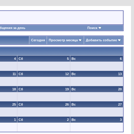
бщения за день
Поиск
Сегодня
Просмотр месяца
Добавить событие
4
Сб
5
Вс
6
11
Сб
12
Вс
13
18
Сб
19
Вс
20
25
Сб
26
Вс
27
1
Сб
2
Вс
3