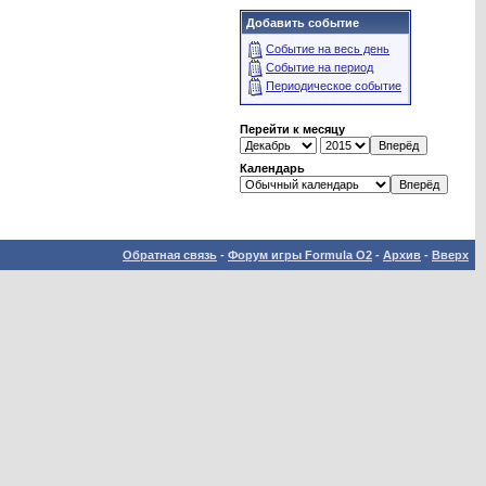
Добавить событие
Событие на весь день
Событие на период
Периодическое событие
Перейти к месяцу
Календарь
Обратная связь
-
Форум игры Formula O2
-
Архив
-
Вверх