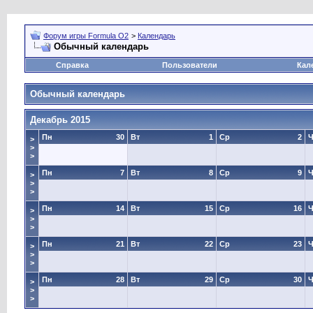
Форум игры Formula O2
>
Календарь
Обычный календарь
Справка
Пользователи
Кал
Обычный календарь
Декабрь 2015
Пн
30
Вт
1
Ср
2
Ч
>
>
>
Пн
7
Вт
8
Ср
9
Ч
>
>
>
Пн
14
Вт
15
Ср
16
Ч
>
>
>
Пн
21
Вт
22
Ср
23
Ч
>
>
>
Пн
28
Вт
29
Ср
30
Ч
>
>
>