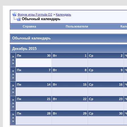
Форум игры Formula O2
>
Календарь
Обычный календарь
Справка
Пользователи
Кал
Обычный календарь
Декабрь 2015
Пн
30
Вт
1
Ср
2
Ч
>
>
>
Пн
7
Вт
8
Ср
9
Ч
>
>
>
Пн
14
Вт
15
Ср
16
Ч
>
>
>
Пн
21
Вт
22
Ср
23
Ч
>
>
>
Пн
28
Вт
29
Ср
30
Ч
>
>
>