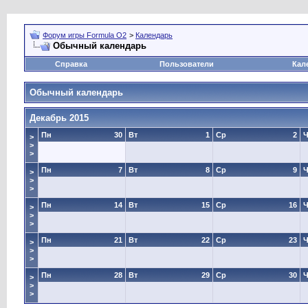
Форум игры Formula O2
>
Календарь
Обычный календарь
Справка
Пользователи
Кал
Обычный календарь
Декабрь 2015
Пн
30
Вт
1
Ср
2
Ч
>
>
>
Пн
7
Вт
8
Ср
9
Ч
>
>
>
Пн
14
Вт
15
Ср
16
Ч
>
>
>
Пн
21
Вт
22
Ср
23
Ч
>
>
>
Пн
28
Вт
29
Ср
30
Ч
>
>
>