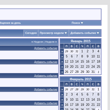
бщения за день
Поиск
Сегодня
Просмотр недели
Добавить событие
Январь 2015
«
Неделя
|
Неделя
»
П
В
С
Ч
П
С
В
Добавить событие
1
2
3
4
>
29
30
31
5
6
7
8
9
10
11
>
12
13
14
15
16
17
18
>
Добавить событие
19
20
21
22
23
24
25
>
26
27
28
29
30
31
>
1
Добавить событие
Февраль 2015
П
В
С
Ч
П
С
В
1
Добавить событие
>
26
27
28
29
30
31
2
3
4
5
6
7
8
>
9
10
11
12
13
14
15
>
Добавить событие
16
17
18
19
20
21
22
>
23
24
25
26
27
28