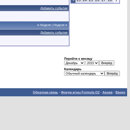
>
1
Добавить событие
«
Неделя
|
Неделя
»
Добавить событие
Перейти к месяцу
Календарь
Обратная связь
-
Форум игры Formula O2
-
Архив
-
Вверх