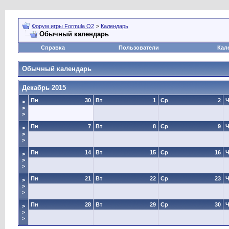
Форум игры Formula O2
>
Календарь
Обычный календарь
Справка
Пользователи
Кал
Обычный календарь
Декабрь 2015
Пн
30
Вт
1
Ср
2
Ч
>
>
>
Пн
7
Вт
8
Ср
9
Ч
>
>
>
Пн
14
Вт
15
Ср
16
Ч
>
>
>
Пн
21
Вт
22
Ср
23
Ч
>
>
>
Пн
28
Вт
29
Ср
30
Ч
>
>
>