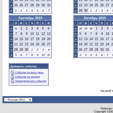
>
>
25
26
27
28
29
30
31
22
23
24
25
26
27
2
>
>
29
30
>
1
2
3
4
5
6
7
>
1
2
3
4
Сентябрь 2015
Октябрь 2015
П
В
С
Ч
П
С
В
П
В
С
Ч
П
С
1
2
3
4
5
6
1
2
3
>
31
>
28
29
30
7
8
9
10
11
12
13
5
6
7
8
9
10
1
>
>
14
15
16
17
18
19
20
12
13
14
15
16
17
1
>
>
21
22
23
24
25
26
27
19
20
21
22
23
24
2
>
>
28
29
30
26
27
28
29
30
31
>
1
2
3
4
>
>
5
6
7
8
9
10
11
>
2
3
4
5
6
7
Добавить событие
Событие на весь день
Событие на период
Периодическое событие
Часовой 
Работает 
Copyright ©2000