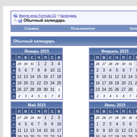
Форум игры Formula O2
>
Календарь
Обычный календарь
Справка
Пользователи
Кал
Обычный календарь
Январь 2015
Февраль 2015
П
В
С
Ч
П
С
В
П
В
С
Ч
П
С
1
2
3
4
>
29
30
31
>
26
27
28
29
30
31
5
6
7
8
9
10
11
2
3
4
5
6
7
>
>
12
13
14
15
16
17
18
9
10
11
12
13
14
1
>
>
19
20
21
22
23
24
25
16
17
18
19
20
21
2
>
>
26
27
28
29
30
31
23
24
25
26
27
28
>
1
>
>
2
3
4
5
6
7
8
>
2
3
4
5
6
7
Май 2015
Июнь 2015
П
В
С
Ч
П
С
В
П
В
С
Ч
П
С
1
2
3
>
27
28
29
30
>
25
26
27
28
29
30
3
4
5
6
7
8
9
10
1
2
3
4
5
6
>
>
11
12
13
14
15
16
17
8
9
10
11
12
13
1
>
>
18
19
20
21
22
23
24
15
16
17
18
19
20
2