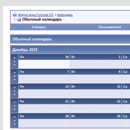
Форум игры Formula O2
>
Календарь
Обычный календарь
Справка
Пользователи
Обычный календарь
Декабрь 2015
Пн
30
Вт
1
Ср
>
>
>
Пн
7
Вт
8
Ср
>
>
>
Пн
14
Вт
15
Ср
>
>
>
Пн
21
Вт
22
Ср
>
>
>
Пн
28
Вт
29
Ср
>
>
>