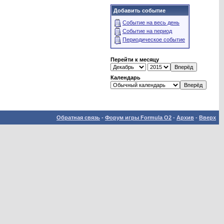
Добавить событие
Событие на весь день
Событие на период
Периодическое событие
Перейти к месяцу
Календарь
Обратная связь
-
Форум игры Formula O2
-
Архив
-
Вверх