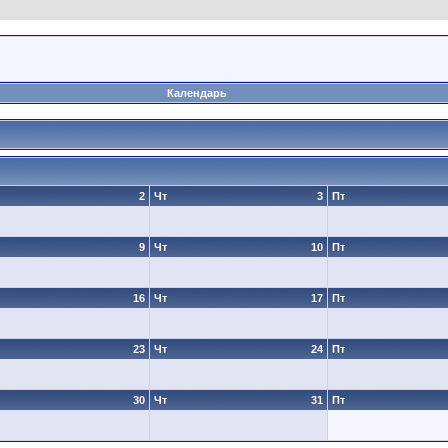
Календарь
2
Чт
3
Пт
9
Чт
10
Пт
16
Чт
17
Пт
23
Чт
24
Пт
30
Чт
31
Пт