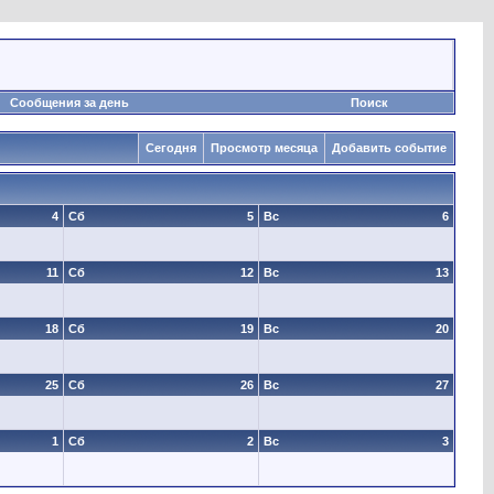
Сообщения за день
Поиск
Сегодня
Просмотр месяца
Добавить событие
4
Сб
5
Вс
6
11
Сб
12
Вс
13
18
Сб
19
Вс
20
25
Сб
26
Вс
27
1
Сб
2
Вс
3