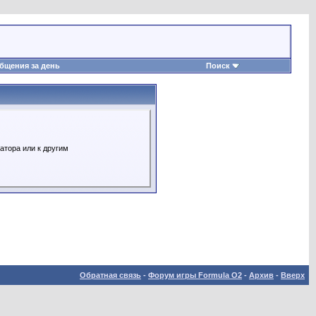
бщения за день
Поиск
атора или к другим
Обратная связь
-
Форум игры Formula O2
-
Архив
-
Вверх