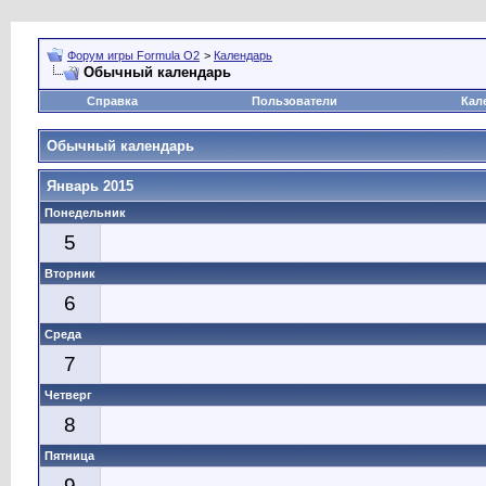
Форум игры Formula O2
>
Календарь
Обычный календарь
Справка
Пользователи
Кал
Обычный календарь
Январь 2015
Понедельник
5
Вторник
6
Среда
7
Четверг
8
Пятница
9