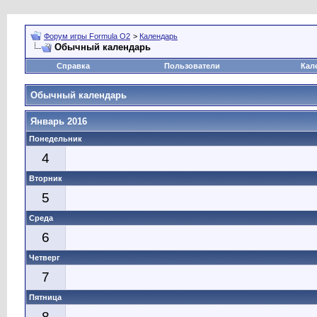
Форум игры Formula O2
>
Календарь
Обычный календарь
Справка
Пользователи
Кал
Обычный календарь
Январь 2016
Понедельник
4
Вторник
5
Среда
6
Четверг
7
Пятница
8