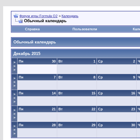
Форум игры Formula O2
>
Календарь
Обычный календарь
Справка
Пользователи
Кал
Обычный календарь
Декабрь 2015
Пн
30
Вт
1
Ср
2
Ч
>
>
>
Пн
7
Вт
8
Ср
9
Ч
>
>
>
Пн
14
Вт
15
Ср
16
Ч
>
>
>
Пн
21
Вт
22
Ср
23
Ч
>
>
>
Пн
28
Вт
29
Ср
30
Ч
>
>
>