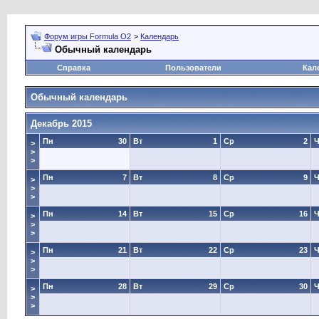
Форум игры Formula O2
>
Календарь
Обычный календарь
Справка
Пользователи
Кал
Обычный календарь
Декабрь 2015
Пн
30
Вт
1
Ср
2
Ч
>
>
>
Пн
7
Вт
8
Ср
9
Ч
>
>
>
Пн
14
Вт
15
Ср
16
Ч
>
>
>
Пн
21
Вт
22
Ср
23
Ч
>
>
>
Пн
28
Вт
29
Ср
30
Ч
>
>
>