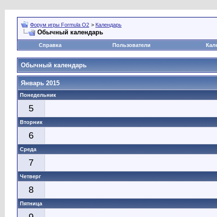
Форум игры Formula O2
>
Календарь
Обычный календарь
Справка
Пользователи
Кал
Обычный календарь
Январь 2015
Понедельник
5
Вторник
6
Среда
7
Четверг
8
Пятница
9