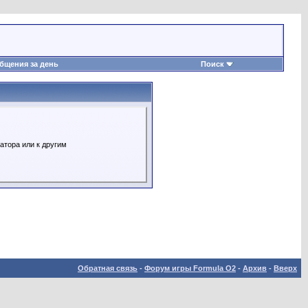
бщения за день
Поиск
атора или к другим
Обратная связь
-
Форум игры Formula O2
-
Архив
-
Вверх