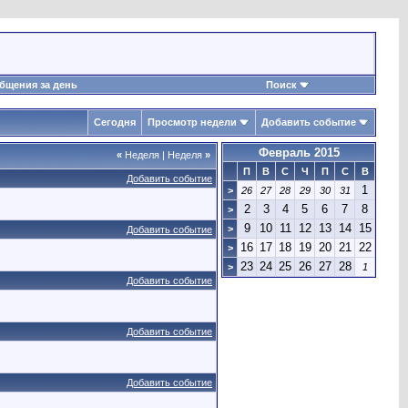
бщения за день
Поиск
Сегодня
Просмотр недели
Добавить событие
Февраль 2015
«
Неделя
|
Неделя
»
П
В
С
Ч
П
С
В
Добавить событие
1
>
26
27
28
29
30
31
2
3
4
5
6
7
8
>
9
10
11
12
13
14
15
>
Добавить событие
16
17
18
19
20
21
22
>
23
24
25
26
27
28
>
1
Добавить событие
Добавить событие
Добавить событие