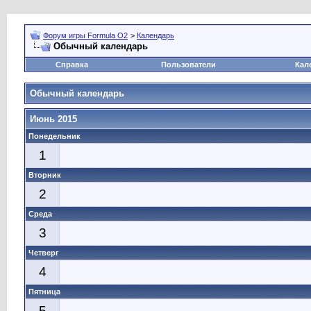
Форум игры Formula O2
>
Календарь
Обычный календарь
Справка
Пользователи
Кал
Обычный календарь
Июнь 2015
Понедельник
1
Вторник
2
Среда
3
Четверг
4
Пятница
5