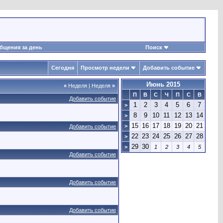
бщения за день
Поиск
Сегодня
Просмотр недели
Добавить событие
Июнь 2015
«
Неделя
|
Неделя
»
П
В
С
Ч
П
С
В
Добавить событие
1
2
3
4
5
6
7
>
8
9
10
11
12
13
14
>
15
16
17
18
19
20
21
>
Добавить событие
22
23
24
25
26
27
28
>
29
30
>
1
2
3
4
5
Добавить событие
Добавить событие
Добавить событие