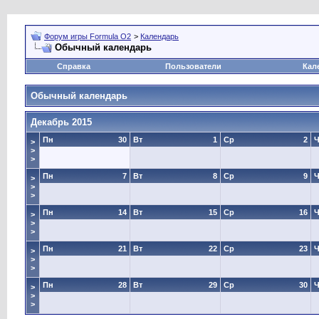
Форум игры Formula O2
>
Календарь
Обычный календарь
Справка
Пользователи
Кал
Обычный календарь
Декабрь 2015
Пн
30
Вт
1
Ср
2
Ч
>
>
>
Пн
7
Вт
8
Ср
9
Ч
>
>
>
Пн
14
Вт
15
Ср
16
Ч
>
>
>
Пн
21
Вт
22
Ср
23
Ч
>
>
>
Пн
28
Вт
29
Ср
30
Ч
>
>
>