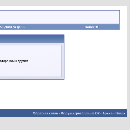
бщения за день
Поиск
атора или к другим
Обратная связь
-
Форум игры Formula O2
-
Архив
-
Вверх