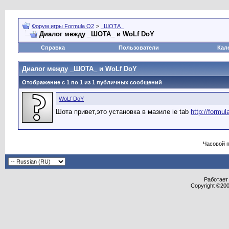
Форум игры Formula O2
>
_ШОТА_
Диалог между _ШОТА_ и WoLf DoY
Справка
Пользователи
Кал
Диалог между _ШОТА_ и WoLf DoY
Отображение с 1 по
1
из
1
публичных сообщений
WoLf DoY
Шота привет,это установка в мазиле ie tab
http://formu
Часовой 
Работает 
Copyright ©2000