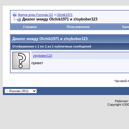
Форум игры Formula O2
>
Olchik1971
Диалог между Olchik1971 и zloybober123
Справка
Пользователи
Кал
Диалог между Olchik1971 и zloybober123
Отображение с 1 по
1
из
1
публичных сообщений
zloybober123
привет
Часовой 
Работает 
Copyright ©2000