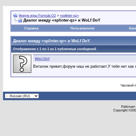
Форум игры Formula O2
>
=splinter-qz=
Диалог между =splinter-qz= и WoLf DoY
Справка
Пользователи
Кал
Диалог между =splinter-qz= и WoLf DoY
Отображение с 1 по
1
из
1
публичных сообщений
WoLf DoY
Виталик привет,форум наш не работает.У тебя нет как
Часовой 
Работает 
Copyright ©2000