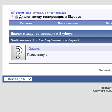
Форум игры Formula O2
>
тестировщик
Диалог между тестировщик и Skyboys
Справка
Пользователи
Кал
Диалог между тестировщик и Skyboys
Отображение с 1 по
1
из
1
публичных сообщений
Skyboys
Приветствую
Часовой 
Работает 
Copyright ©2000