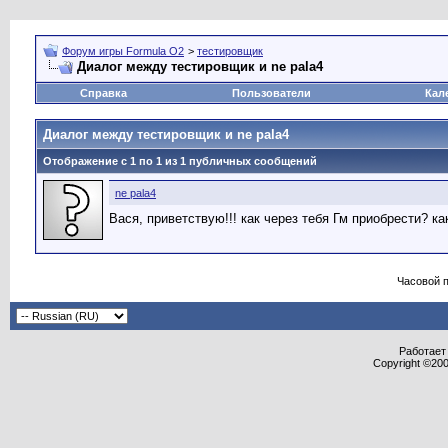
Форум игры Formula O2
>
тестировщик
Диалог между тестировщик и ne pala4
Справка
Пользователи
Кал
Диалог между тестировщик и ne pala4
Отображение с 1 по
1
из
1
публичных сообщений
ne pala4
Вася, приветствую!!! как через тебя Гм приобрести? ка
Часовой 
Работает 
Copyright ©2000