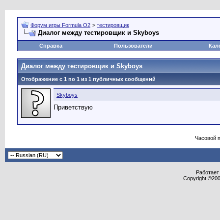
Форум игры Formula O2
>
тестировщик
Диалог между тестировщик и Skyboys
Справка
Пользователи
Кал
Диалог между тестировщик и Skyboys
Отображение с 1 по
1
из
1
публичных сообщений
Skyboys
Приветствую
Часовой 
Работает 
Copyright ©2000