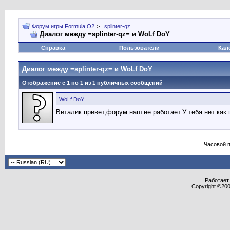
Форум игры Formula O2
>
=splinter-qz=
Диалог между =splinter-qz= и WoLf DoY
Справка
Пользователи
Кал
Диалог между =splinter-qz= и WoLf DoY
Отображение с 1 по
1
из
1
публичных сообщений
WoLf DoY
Виталик привет,форум наш не работает.У тебя нет как
Часовой 
Работает 
Copyright ©2000