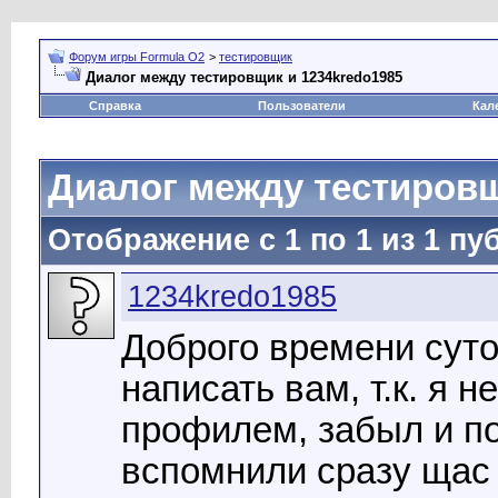
Форум игры Formula O2
>
тестировщик
Диалог между тестировщик и 1234kredo1985
Справка
Пользователи
Кал
Диалог между тестировщ
Отображение с 1 по
1
из
1
пуб
1234kredo1985
Доброго времени суто
написать вам, т.к. я 
профилем, забыл и по
вспомнили сразу щас 