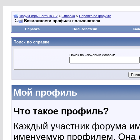
Форум игры Formula O2
>
Справка
>
Справка по форуму
Возможности профиля пользователя
Справка
Пользователи
Кал
Поиск по справке
Поиск по ключевым словам:
Мой профиль
Что такое профиль?
Каждый участник форума им
именуемую профилем. Она 