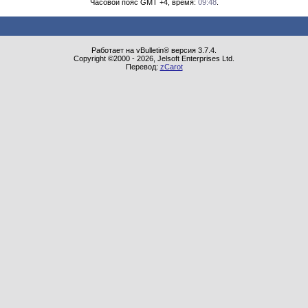
Часовой пояс GMT +4, время:
09:48
.
Работает на vBulletin® версия 3.7.4.
Copyright ©2000 - 2026, Jelsoft Enterprises Ltd.
Перевод:
zCarot