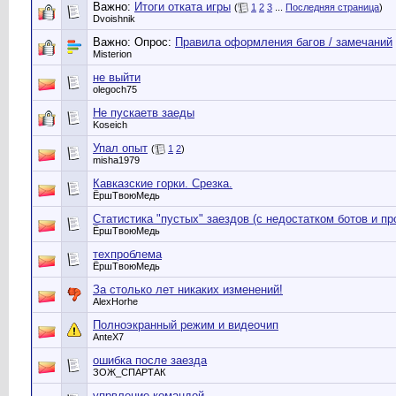
Важно:
Итоги отката игры
(
1
2
3
...
Последняя страница
)
Dvoishnik
Важно: Опрос:
Правила оформления багов / замечаний
Misterion
не выйти
olegoch75
Не пускаетв заеды
Koseich
Упал опыт
(
1
2
)
misha1979
Кавказские горки. Срезка.
ЁршТвоюМедь
Статистика "пустых" заездов (с недостатком ботов и пр
ЁршТвоюМедь
техпроблема
ЁршТвоюМедь
За столько лет никаких изменений!
AlexHorhe
Полноэкранный режим и видеочип
AnteX7
ошибка после заезда
ЗОЖ_СПАРТАК
упрвление командой