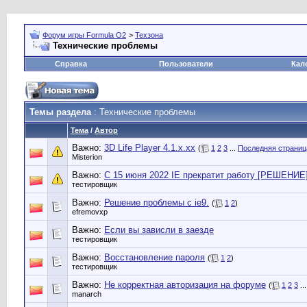
Форум игры Formula O2
>
Техзона
Технические проблемы
Справка
Пользователи
Кал
Темы раздела
: Технические проблемы
Тема
/
Автор
Важно:
3D Life Player 4.1.x.xx
(
1
2
3
...
Последняя страниц
Misterion
Важно:
С 15 июня 2022 IE прекратит работу [РЕШЕНИЕ
тестировщик
Важно:
Решение проблемы с ie9.
(
1
2
)
efremovxp
Важно:
Если вы зависли в заезде
тестировщик
Важно:
Восстановление пароля
(
1
2
)
тестировщик
Важно:
Не корректная авторизация на форуме
(
1
2
3
..
manarch