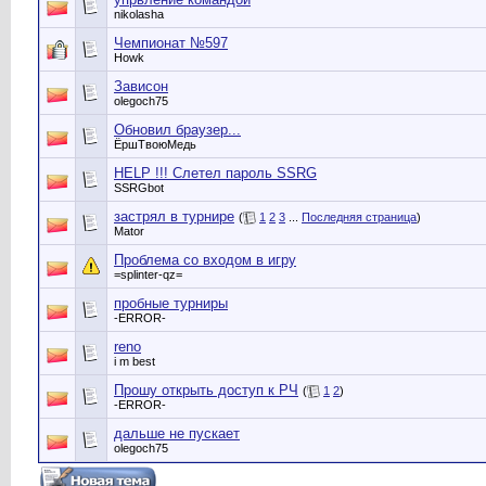
nikolasha
Чемпионат №597
Howk
Зависон
olegoch75
Обновил браузер...
ЁршТвоюМедь
HELP !!! Слетел пароль SSRG
SSRGbot
застрял в турнире
(
1
2
3
...
Последняя страница
)
Mator
Проблема со входом в игру
=splinter-qz=
пробные турниры
-ERROR-
reno
i m best
Прошу открыть доступ к РЧ
(
1
2
)
-ERROR-
дальше не пускает
olegoch75