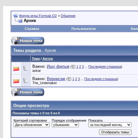
Форум игры Formula O2
>
Общение
Архив
Справка
Пользователи
Кал
Темы раздела
: Архив
Тема
/
Автор
Важно:
Ищу фильм
(
1
2
3
...
Последняя страница
)
askar
Важно:
Вернисаж
(
1
2
3
...
Последняя страница
)
The_Undertaker
Опции просмотра
Показаны темы с 0 по 0 из 0
Критерий сортировки
Порядок отображения
Показать