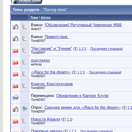
Темы раздела
: "Racing news"
Тема
/
Автор
Важно:
[Объявление] Регулярный Чемпионат #666
AnteX7
Важно:
Приветствие.
Tomil2007
"Наставник" и "Ученик"
(
1
2
3
...
Последняя страница
)
Tomil2007
подглядел
ashtray
-=Race for the dream=-
(
1
2
3
...
Последняя страница
)
Tomil2007
Конкурс Конструкторов
Tomil2007
Перемещено:
Обновление в Картинг Клубе
Tomil2007
Опрос:
Среднее время для -=Race for the dream=-
(
1
2
Tomil2007
Новости Апреля
(
1
2
)
Tomil2007
Призовые заезды
(
1
2
3
...
Последняя страница
)