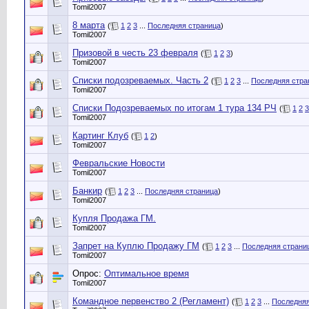
Tomil2007
8 марта
(
1
2
3
...
Последняя страница
)
Tomil2007
Призовой в честь 23 февраля
(
1
2
3
)
Tomil2007
Списки подозреваемых. Часть 2
(
1
2
3
...
Последняя стра
Tomil2007
Списки Подозреваемых по итогам 1 тура 134 РЧ
(
1
2
3
Tomil2007
Картинг Клуб
(
1
2
)
Tomil2007
Февральские Новости
Tomil2007
Банкир
(
1
2
3
...
Последняя страница
)
Tomil2007
Купля Продажа ГМ.
Tomil2007
Запрет на Куплю Продажу ГМ
(
1
2
3
...
Последняя страни
Tomil2007
Опрос:
Оптимальное время
Tomil2007
Командное первенство 2 (Регламент)
(
1
2
3
...
Последняя