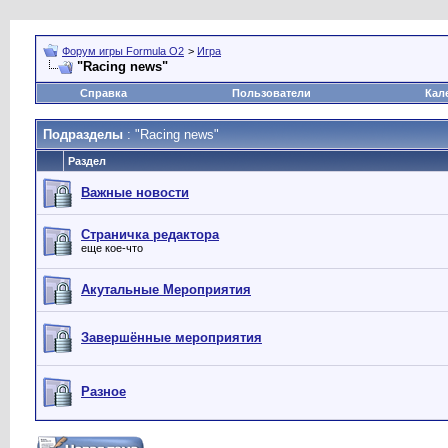
Форум игры Formula O2
>
Игра
"Racing news"
Справка
Пользователи
Кал
Подразделы
: "Racing news"
Раздел
Важные новости
Страничка редактора
еще кое-что
Акутальные Мероприятия
Завершённые мероприятия
Разное