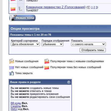
Tomil2007
Командное первенство 2 (Голосования)
(
1
2
3
)
Tomil2007
Опции просмотра
Показаны темы с 1 по 20 из 78
Критерий сортировки
Порядок отображения
Показать
Новые сообщения
Популярная тема с новыми сообщениями
Нет новых сообщений
Популярная тема без новых сообщений
Тема закрыта
Ваши права в разделе
Вы
не можете
создавать новые темы
Вы
не можете
отвечать в темах
Вы
не можете
прикреплять вложения
Вы
не можете
редактировать свои сообщения
BB коды
Вкл.
Смайлы
Вкл.
[IMG]
код
Вкл.