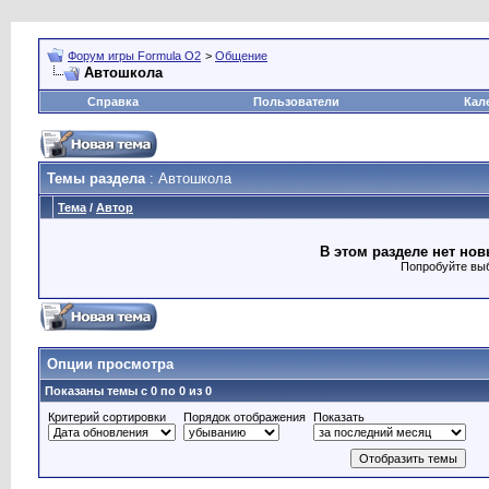
Форум игры Formula O2
>
Общение
Автошкола
Справка
Пользователи
Кал
Темы раздела
: Автошкола
Тема
/
Автор
В этом разделе нет нов
Попробуйте выб
Опции просмотра
Показаны темы с 0 по 0 из 0
Критерий сортировки
Порядок отображения
Показать