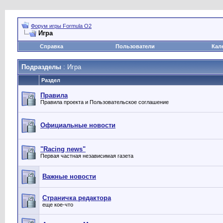
Форум игры Formula O2
Игра
Справка
Пользователи
Кал
Подразделы
: Игра
Раздел
Правила
Правила проекта и Пользовательское соглашение
Официальные новости
"Racing news"
Первая частная независимая газета
Важные новости
Страничка редактора
еще кое-что