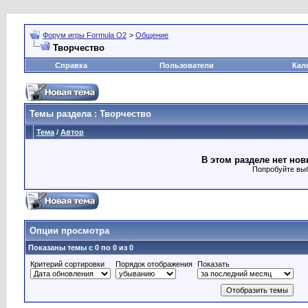
Форум игры Formula O2
>
Общение
Творчество
Справка
Пользователи
Кал
Темы раздела
: Творчество
Тема
/
Автор
В этом разделе нет нов
Попробуйте выб
Опции просмотра
Показаны темы с 0 по 0 из 0
Критерий сортировки
Порядок отображения
Показать